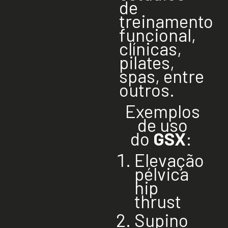
de
treinamento
funcional,
clínicas,
pilates,
spas, entre
outros.
Exemplos
de uso
do
GSX
:
Elevação
pélvica
hip
thrust
Supino