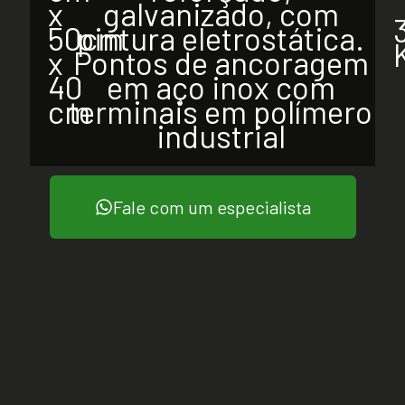
x
galvanizado, com
50cm
pintura eletrostática.
x
Pontos de ancoragem
40
em aço inox com
cm
terminais em polímero
industrial
Fale com um especialista