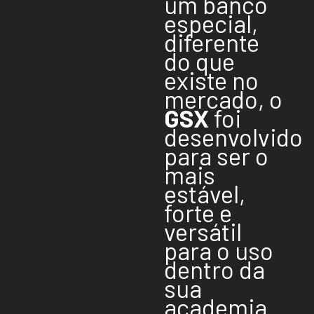
um banco
especial,
diferente
do que
existe no
mercado, o
GSX
foi
desenvolvido
para ser o
mais
estável,
forte
e
versátil
para o uso
dentro da
sua
academia.