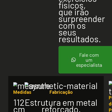
físicos,
que irão
surpreender
com os
seus
resultados.
Fale com
um
especialista
Medidas
Fabricação
P
112
Estrutura em metal
d
cm
reforçado,
P