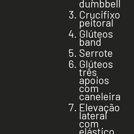
dumbbell
Crucifixo
peitoral
Glúteos
band
Serrote
Glúteos
três
apoios
com
caneleira
Elevação
lateral
com
elástico