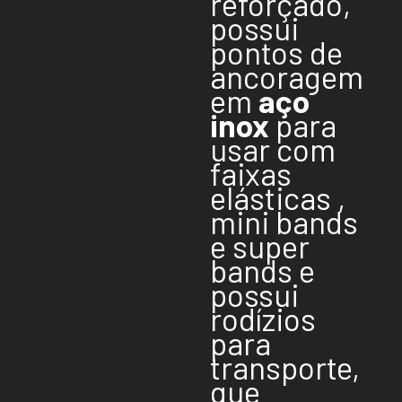
reforçado,
possui
pontos de
ancoragem
em
aço
inox
para
usar com
faixas
elásticas ,
mini bands
e super
bands e
possui
rodízios
para
transporte,
que