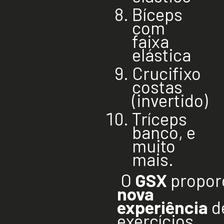
Bíceps
com
faixa
elástica
Crucifixo
costas
(invertido)
Tríceps
banco, e
muito
mais.
O
GSX
propor
nova
experiência
d
exercícios